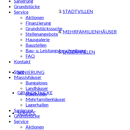
Sanierung
Grundstücke
STADTVILLEN
Service
Aktionen
Finanzierung
Grundstückssuche
MEHRFAMILIENHÄUSER
Stellenangebote
Hausgalerie
Baustellen
Bau- u. Leistungsbeschreibung
LAGERHALLEN
FAQ
Kontakt
Start
SANIERUNG
Massivhäuser
Bungalows
Landhäuser
GRUNDSTÜCKE
Stadtvillen
Mehrfamilienhäuser
Lagerhallen
Sanierung
SERVICE
Grundstücke
Service
Aktionen