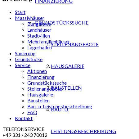
FINANZIERUNG
Start
Massivhäuser
GRUNDSTÜCKSSUCHE
Bungalows
Landhäuser
Stadtvillen
Mehrfamilienhäuser
STELLENANGEBOTE
Lagerhallen
Sanierung
Grundstücke
Service
HAUSGALERIE
Aktionen
Finanzierung
Grundstückssuche
BAUSTELLEN
Stellenangebote
Hausgalerie
Baustellen
Bau- u. Leistungsbeschreibung
BAU- U.
FAQ
Kontakt
TELEFONSERVICE
LEISTUNGSBESCHREIBUNG
+49 331 - 243 70012